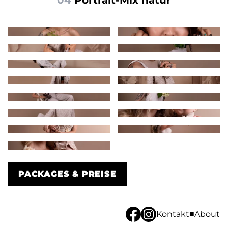
04
 Portrait-Mix natur
PACKAGES & PREISE
Kontakt
■
About