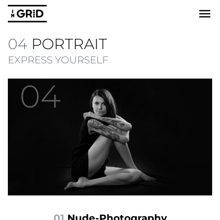
04
PORTRAIT
EXPRESS YOURSELF
04
01
 Nude-Photography